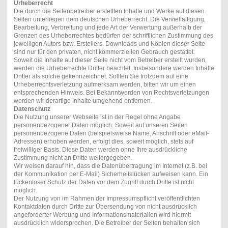
Urheberrecht
Die durch die Seitenbetreiber erstellten Inhalte und Werke auf diesen
Seiten unterliegen dem deutschen Urheberrecht. Die Vervielfältigung,
Bearbeitung, Verbreitung und jede Art der Verwertung außerhalb der
Grenzen des Urheberrechtes bedürfen der schriftlichen Zustimmung des
jeweiligen Autors bzw. Erstellers. Downloads und Kopien dieser Seite
sind nur für den privaten, nicht kommerziellen Gebrauch gestattet.
Soweit die Inhalte auf dieser Seite nicht vom Betreiber erstellt wurden,
werden die Urheberrechte Dritter beachtet. Insbesondere werden Inhalte
Dritter als solche gekennzeichnet. Sollten Sie trotzdem auf eine
Urheberrechtsverletzung aufmerksam werden, bitten wir um einen
entsprechenden Hinweis. Bei Bekanntwerden von Rechtsverletzungen
werden wir derartige Inhalte umgehend entfernen.
Datenschutz
Die Nutzung unserer Webseite ist in der Regel ohne Angabe
personenbezogener Daten möglich. Soweit auf unseren Seiten
personenbezogene Daten (beispielsweise Name, Anschrift oder eMail-
Adressen) erhoben werden, erfolgt dies, soweit möglich, stets auf
freiwilliger Basis. Diese Daten werden ohne Ihre ausdrückliche
Zustimmung nicht an Dritte weitergegeben.
Wir weisen darauf hin, dass die Datenübertragung im Internet (z.B. bei
der Kommunikation per E-Mail) Sicherheitslücken aufweisen kann. Ein
lückenloser Schutz der Daten vor dem Zugriff durch Dritte ist nicht
möglich.
Der Nutzung von im Rahmen der Impressumspflicht veröffentlichten
Kontaktdaten durch Dritte zur Übersendung von nicht ausdrücklich
angeforderter Werbung und Informationsmaterialien wird hiermit
ausdrücklich widersprochen. Die Betreiber der Seiten behalten sich