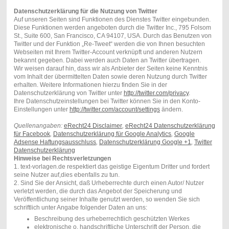
Datenschutzerklärung für die Nutzung von Twitter
Auf unseren Seiten sind Funktionen des Dienstes Twitter eingebunden.
Diese Funktionen werden angeboten durch die Twitter Inc., 795 Folsom
St., Suite 600, San Francisco, CA 94107, USA. Durch das Benutzen von
Twitter und der Funktion „Re-Tweet“ werden die von Ihnen besuchten
Webseiten mit Ihrem Twitter-Account verknüpft und anderen Nutzern
bekannt gegeben. Dabei werden auch Daten an Twitter übertragen.
Wir weisen darauf hin, dass wir als Anbieter der Seiten keine Kenntnis
vom Inhalt der übermittelten Daten sowie deren Nutzung durch Twitter
erhalten. Weitere Informationen hierzu finden Sie in der
Datenschutzerklärung von Twitter unter
http://twitter.com/privacy
.
Ihre Datenschutzeinstellungen bei Twitter können Sie in den Konto-
Einstellungen unter
http://twitter.com/account/settings
ändern.
Quellenangaben:
eRecht24 Disclaimer
,
eRecht24 Datenschutzerklärung
für Facebook
,
Datenschutzerklärung für Google Analytics
,
Google
Adsense Haftungsausschluss
,
Datenschutzerklärung Google +1
,
Twitter
Datenschutzerklärung
Hinweise bei Rechtsverletzungen
1. text-vorlagen.de respektiert das geistige Eigentum Dritter und fordert
seine Nutzer auf,dies ebenfalls zu tun.
2. Sind Sie der Ansicht, daß Urheberrechte durch einen Autor/ Nutzer
verletzt werden, die durch das Angebot der Speicherung und
Veröffentlichung seiner Inhalte genutzt werden, so wenden Sie sich
schriftlich unter Angabe folgender Daten an uns:
Beschreibung des urheberrechtlich geschützten Werkes
elektronische o. handschriftliche Unterschrift der Person, die