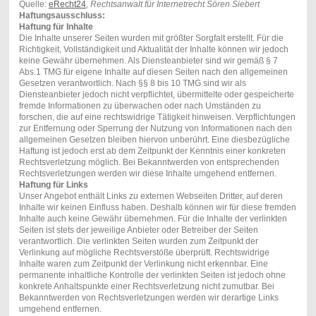
Quelle:
eRecht24
, Rechtsanwalt für Internetrecht Sören Siebert
Haftungsausschluss:
Haftung für Inhalte
Die Inhalte unserer Seiten wurden mit größter Sorgfalt erstellt. Für die
Richtigkeit, Vollständigkeit und Aktualität der Inhalte können wir jedoch
keine Gewähr übernehmen. Als Diensteanbieter sind wir gemäß § 7
Abs.1 TMG für eigene Inhalte auf diesen Seiten nach den allgemeinen
Gesetzen verantwortlich. Nach §§ 8 bis 10 TMG sind wir als
Diensteanbieter jedoch nicht verpflichtet, übermittelte oder gespeicherte
fremde Informationen zu überwachen oder nach Umständen zu
forschen, die auf eine rechtswidrige Tätigkeit hinweisen. Verpflichtungen
zur Entfernung oder Sperrung der Nutzung von Informationen nach den
allgemeinen Gesetzen bleiben hiervon unberührt. Eine diesbezügliche
Haftung ist jedoch erst ab dem Zeitpunkt der Kenntnis einer konkreten
Rechtsverletzung möglich. Bei Bekanntwerden von entsprechenden
Rechtsverletzungen werden wir diese Inhalte umgehend entfernen.
Haftung für Links
Unser Angebot enthält Links zu externen Webseiten Dritter, auf deren
Inhalte wir keinen Einfluss haben. Deshalb können wir für diese fremden
Inhalte auch keine Gewähr übernehmen. Für die Inhalte der verlinkten
Seiten ist stets der jeweilige Anbieter oder Betreiber der Seiten
verantwortlich. Die verlinkten Seiten wurden zum Zeitpunkt der
Verlinkung auf mögliche Rechtsverstöße überprüft. Rechtswidrige
Inhalte waren zum Zeitpunkt der Verlinkung nicht erkennbar. Eine
permanente inhaltliche Kontrolle der verlinkten Seiten ist jedoch ohne
konkrete Anhaltspunkte einer Rechtsverletzung nicht zumutbar. Bei
Bekanntwerden von Rechtsverletzungen werden wir derartige Links
umgehend entfernen.